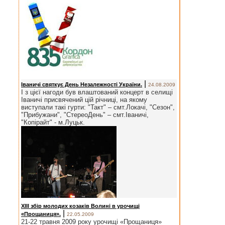
|
Іваничі святкує День Незалежності України.
24.08.2009
І з цієї нагоди був влаштований концерт в селищі
Іваничі присвячений цій річниці, на якому
виступали такі гурти: "Такт" – смт.Локачі, "Сезон",
"Прибужани", "СтереоДень" – смт.Іваничі,
"Копірайт" - м.Луцьк.
ХІІІ збір молодих козаків Волині в урочищі
|
«Прощаниця».
22.05.2009
21-22 травня 2009 року урочищі «Прощаниця»