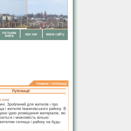
Публікації
6.2008
ичі. Зроблений для жителів і про
а і жителів Іваничівського району. В
ено ідею розміщення матеріалів, які
ються і можливість вільно
жителям селища і району на будь-