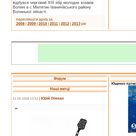
відбувся черговий ХІІІ збір молодих козаків
Волині в с.Милятин Іваничівського району
Волинької області.
переглянути архів за:
2008
|
2009
|
2010
|
2011
|
2012
|
2013
рік
Форум
Ющенко патчит
Наші митці
|
Юрій Опекан
21.06.2008 23:52
...