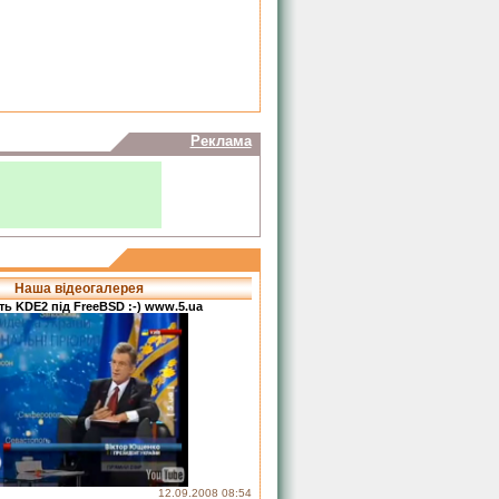
Реклама
Наша відеогалерея
ь KDE2 під FreeBSD :-) www.5.ua
12.09.2008 08:54