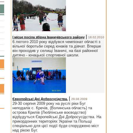
|
І місце посіла збірна Іваничівського району
18.02.2010
6 лютого 2010 року відбувся чемпіонат області з
вільної боротьби серед юнаків та дівчат. Вперше
він проходив у селищі Іваничі, на базі районної
дитячо - юнацької спортивної школи.
|
Європейські Дні Добросусідства.
29.08.2009
29-30 серпня 2009 року на руслі ріки Буг
неподалік с. Кречів, (Волинська область) та
острова Крилів (Люблінське воєводство)
відбудуться Європейські Дні Добросусідства. На
прикордонних територіях України та Польщі
спеціально для цієї події буде споруджено міст
над рікою Буг.