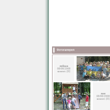
пейзаж
08/08/2008
комент.:[0]
пан
08/08/2008
комент.:[0]