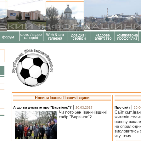
Новини Іванич і Іваничівщини
|
|
А що ви думаєте про "Барвінок"?
Про сайт
20.03.2017
20.0
Чи потрібен Іваничівщині
Сайт смт.Іван
табір "Барвінок"?
жителів селищ
основу заклад
не оприлюдню
висловитись 
яку тему.