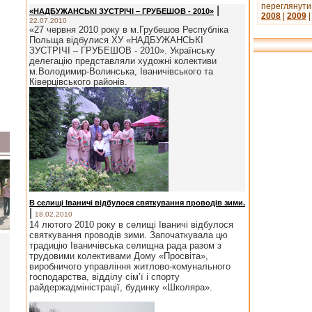
переглянути 
|
«НАДБУЖАНСЬКІ ЗУСТРІЧІ – ГРУБЕШОВ - 2010»
2008
|
2009
22.07.2010
«27 червня 2010 року в м.Грубешов Республіка
Польща відбулися ХУ «НАДБУЖАНСЬКІ
ЗУСТРІЧІ – ГРУБЕШОВ - 2010». Українську
делегацію представляли художні колективи
м.Володимир-Волинська, Іваничівського та
Ківерцівського районів.
В селищі Іваничі відбулося святкування проводів зими.
|
18.02.2010
14 лютого 2010 року в селищі Іваничі відбулося
святкування проводів зими. Започаткувала цю
традицію Іваничівська селищна рада разом з
трудовими колективами Дому «Просвіта»,
виробничого управління житлово-комунального
господарства, відділу сім’ї і спорту
райдержадміністрації, будинку «Школяра».