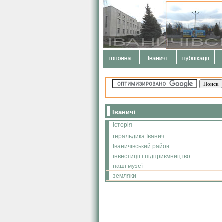
Іваничі
історія
геральдика Іванич
Іваничівський район
інвестиції і підприємництво
наші музеї
земляки