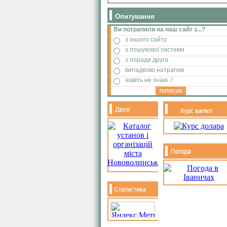
Опитування
Ви потрапили на наш сайт з...?
з іншого сайту
з пошукової системи
з поради друга
випадково натрапив
навіть не знаю :/