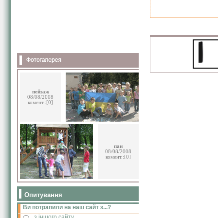
пейзаж
08/08/2008
комент.:[0]
пан
08/08/2008
комент.:[0]
Опитування
Ви потрапили на наш сайт з...?
з іншого сайту