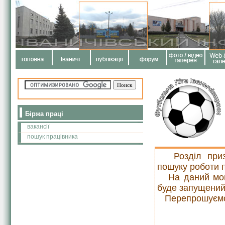
Біржа праці
вакансії
пошук працівника
Розділ призна
пошуку роботи 
На даний момен
буде запущений 
Перепрошуємо 